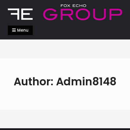
Skip
to
content
FOX_ECHO_GROUP
INNOVATE or DIE
Menu
Author:
Admin8148