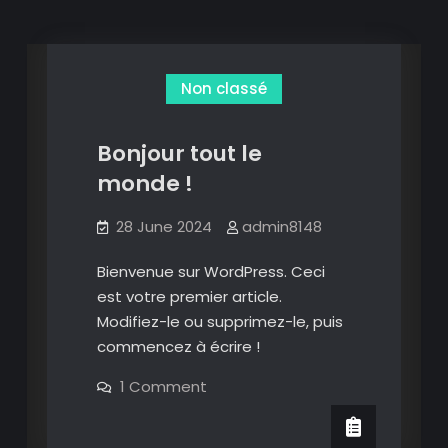
Non classé
Bonjour tout le
monde !
28 June 2024
admin8148
Bienvenue sur WordPress. Ceci
est votre premier article.
Modifiez-le ou supprimez-le, puis
commencez à écrire !
on
1 Comment
Bonjour
tout
le
monde !