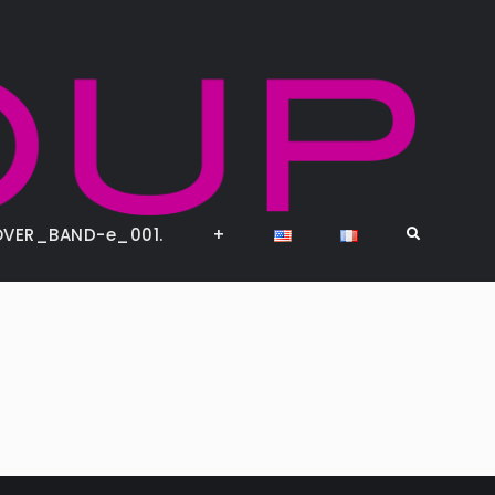
FOX
INNOV
or DIE
OVER_BAND-e_001.
+
Search